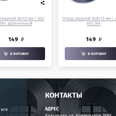
сварной 38×1,5 мм / AISI
Отвод сварной 50,8×1,5 мм / 
304, удлиненный
AISI 304
149
149
₽
₽
В КОРЗИНУ
В КОРЗИНУ
КОНТАКТЫ
АДРЕС
 все
Краснодар, ул. Коммунаров 268К