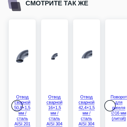
СМОТРИТЕ ТАК ЖЕ
Отвод
Отвод
Отвод
Пов
сварной
сварной
сварной
д
50,8×1,5 мм
16×1,5 мм
42,4×1,5
ри
/ сталь
/ сталь
мм /
∅1
AISI 201
AISI 304
сталь AISI
(ли
304