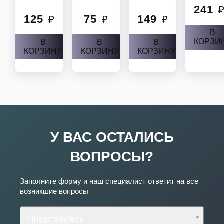
125
75
24
₽
₽
149
₽
В
В
КОРЗИНУ
КОРЗИНУ
К
В
КОРЗИНУ
У ВАС ОСТАЛИСЬ ВОПРОСЫ?
Заполните форму и наш специалист ответит на
все возникшие вопросы
*