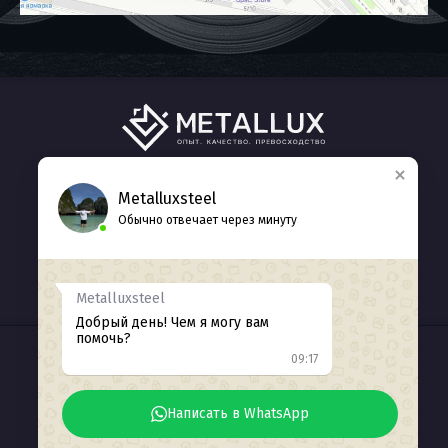
ГЛАВНАЯ
КАТАЛОГ
О НАС
Metalluxsteel
Обычно отвечает через минуту
КОНТАКТЫ
+7 (938) 412-77-71
Обратный звонок
Metalluxsteel
Добрый день! Чем я могу вам
помочь?
09:17
ИНН 2311226371
© 2025
Разработка сайта Seozhdanov
Написать в WhatsApp