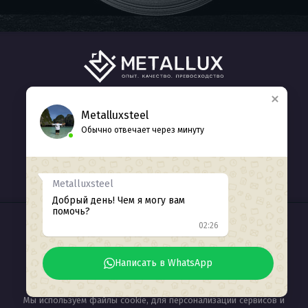
ГЛАВНАЯ
КАТАЛОГ
О НАС
Metalluxsteel
Обычно отвечает через минуту
КОНТАКТЫ
+7 (938) 412-77-71
Обратный звонок
Metalluxsteel
Добрый день! Чем я могу вам
помочь?
02:26
ИНН 2311226371
© 2025
Разработка сайта Seozhdanov
Написать в WhatsApp
Мы используем файлы cookie, для персонализации сервисов и