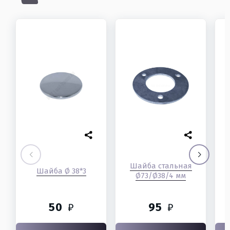
Шайба стальная
Шайба Ø 38*3
Ø73/Ø38/4 мм
50
95
₽
₽