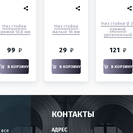
Низ стойки Ø 3
Низ стойки
Низ стойки
прямой,
прямой 50,8 мм
малый 16 мм
удлиненный
99
29
121
₽
₽
₽
В КОРЗИНУ
В КОРЗИНУ
В КОРЗИНУ
КОНТАКТЫ
АДРЕС
 все