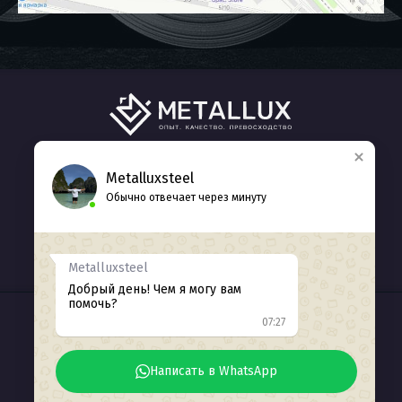
ГЛАВНАЯ
КАТАЛОГ
О НАС
Metalluxsteel
Обычно отвечает через минуту
КОНТАКТЫ
+7 (938) 412-77-71
Обратный звонок
Metalluxsteel
Добрый день! Чем я могу вам
помочь?
07:27
ИНН 2311226371
© 2025
Разработка сайта Seozhdanov
Написать в WhatsApp