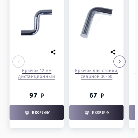
Крючок 12 мм
Крючок для стойки,
К
дистанционный
сварной 30×50
97
67
₽
₽
В КОРЗИНУ
В КОРЗИНУ