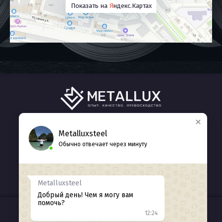
Показать на
Я
ндекс.Картах
ГЛАВНАЯ
КАТАЛОГ
О НАС
Metalluxsteel
Обычно отвечает через минуту
КОНТАКТЫ
+7 (938) 412-77-71
Обратный звонок
Metalluxsteel
Добрый день! Чем я могу вам
помочь?
12:24
ИНН 2311226371