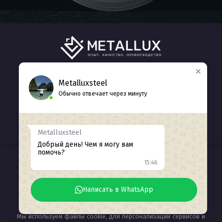
ГЛАВНАЯ
КАТАЛОГ
О НАС
Metalluxsteel
Обычно отвечает через минуту
КОНТАКТЫ
+7 (938) 412-77-71
Обратный звонок
Metalluxsteel
Добрый день! Чем я могу вам
помочь?
15:46
ИНН 2311226371
© 2025
Разработка сайта Seozhdanov
Написать в WhatsApp
Мы используем файлы cookie, для персонализации сервисов и