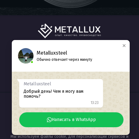
ГЛАВНАЯ
КАТАЛОГ
О НАС
Metalluxsteel
Обычно отвечает через минуту
КОНТАКТЫ
+7 (938) 412-77-71
Обратный звонок
Metalluxsteel
Добрый день! Чем я могу вам
помочь?
13:23
ИНН 2311226371
© 2025
Разработка сайта Seozhdanov
Написать в WhatsApp
Мы используем файлы cookie, для персонализации сервисов и