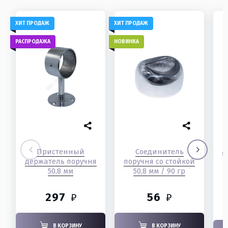
ХИТ ПРОДАЖ
ХИТ ПРОДАЖ
РАСПРОДАЖА
НОВИНКА
Д
Пристенный
Соединитель
р
держатель поручня
поручня со стойкой
50,8 мм
50,8 мм / 90 гр
297
56
₽
₽
В КОРЗИНУ
В КОРЗИНУ