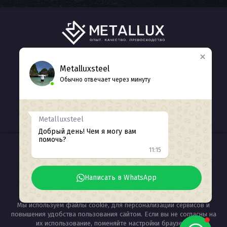
ГЛАВНАЯ
КАТАЛОГ
О НАС
Metalluxsteel
Обычно отвечает через минуту
КОНТАКТЫ
+7 (938) 412-77-71
Обратный звонок
Metalluxsteel
Добрый день! Чем я могу вам
помочь?
11:15
ИНН 2311226371
© 2025
Разработка сайта Seozhdanov
Написать в WhatsApp
Мы используем файлы cookie, для персонализации сервисов и
повышения удобства пользования сайтом. Если вы не согласны на
их использование, поменяйте настройки браузера.