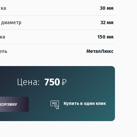
ска
30 мм
 диаметр
32 мм
ка
150 мм
ель
МеталЛюкс
750
₽
Цена:
Купить в один клик
КОРЗИНУ