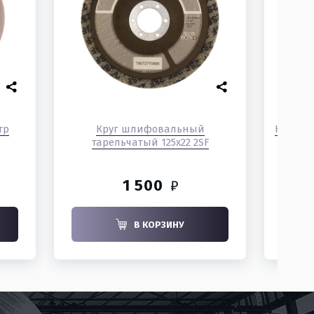
тр
Круг шлифовальный
Круг ле
тарельчатый 125х22 2SF
1
1 500
₽
В КОРЗИНУ