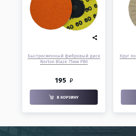
Быстросменный фибровый диск
Круг п
Norton Blaze 75мм P80
195
₽
В КОРЗИНУ