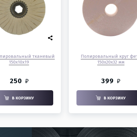
олировальный тканевый
Полировальный круг фе
150х10х19
150х20х32 мм
250
399
₽
₽
В КОРЗИНУ
В КОРЗИНУ